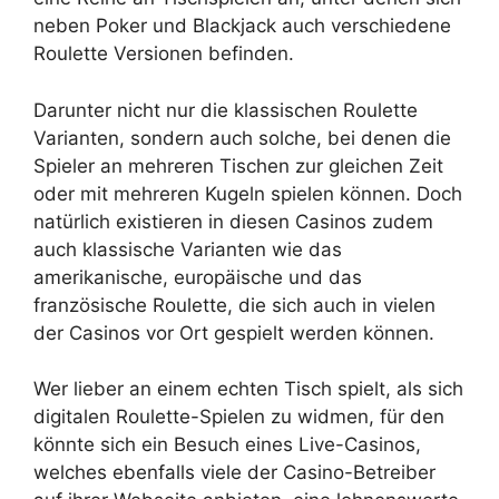
neben Poker und Blackjack auch verschiedene
Roulette Versionen befinden.
Darunter nicht nur die klassischen Roulette
Varianten, sondern auch solche, bei denen die
Spieler an mehreren Tischen zur gleichen Zeit
oder mit mehreren Kugeln spielen können. Doch
natürlich existieren in diesen Casinos zudem
auch klassische Varianten wie das
amerikanische, europäische und das
französische Roulette, die sich auch in vielen
der Casinos vor Ort gespielt werden können.
Wer lieber an einem echten Tisch spielt, als sich
digitalen Roulette-Spielen zu widmen, für den
könnte sich ein Besuch eines Live-Casinos,
welches ebenfalls viele der Casino-Betreiber