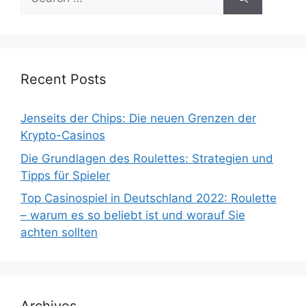
for:
Recent Posts
Jenseits der Chips: Die neuen Grenzen der
Krypto-Casinos
Die Grundlagen des Roulettes: Strategien und
Tipps für Spieler
Top Casinospiel in Deutschland 2022: Roulette
– warum es so beliebt ist und worauf Sie
achten sollten