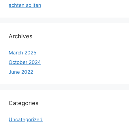
achten sollten
Archives
March 2025
October 2024
June 2022
Categories
Uncategorized