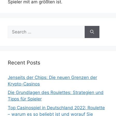
Spieler mit am größten ist.
Search
for:
Recent Posts
Jenseits der Chips: Die neuen Grenzen der
Krypto-Casinos
Die Grundlagen des Roulettes: Strategien und
Tipps für Spieler
Top Casinospiel in Deutschland 2022: Roulette
– warum es so beliebt ist und worauf Sie