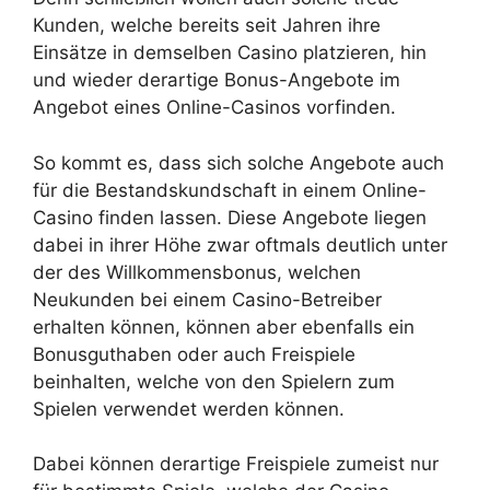
Kunden, welche bereits seit Jahren ihre
Einsätze in demselben Casino platzieren, hin
und wieder derartige Bonus-Angebote im
Angebot eines Online-Casinos vorfinden.
So kommt es, dass sich solche Angebote auch
für die Bestandskundschaft in einem Online-
Casino finden lassen. Diese Angebote liegen
dabei in ihrer Höhe zwar oftmals deutlich unter
der des Willkommensbonus, welchen
Neukunden bei einem Casino-Betreiber
erhalten können, können aber ebenfalls ein
Bonusguthaben oder auch Freispiele
beinhalten, welche von den Spielern zum
Spielen verwendet werden können.
Dabei können derartige Freispiele zumeist nur