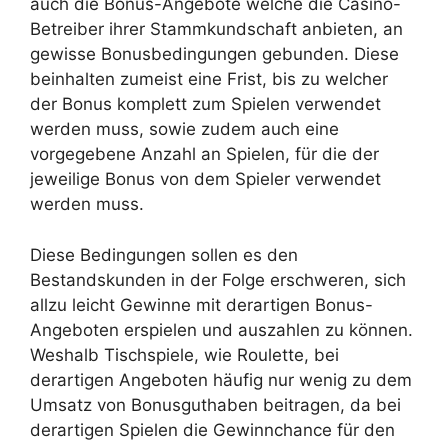
auch die Bonus-Angebote welche die Casino-
Betreiber ihrer Stammkundschaft anbieten, an
gewisse Bonusbedingungen gebunden. Diese
beinhalten zumeist eine Frist, bis zu welcher
der Bonus komplett zum Spielen verwendet
werden muss, sowie zudem auch eine
vorgegebene Anzahl an Spielen, für die der
jeweilige Bonus von dem Spieler verwendet
werden muss.
Diese Bedingungen sollen es den
Bestandskunden in der Folge erschweren, sich
allzu leicht Gewinne mit derartigen Bonus-
Angeboten erspielen und auszahlen zu können.
Weshalb Tischspiele, wie Roulette, bei
derartigen Angeboten häufig nur wenig zu dem
Umsatz von Bonusguthaben beitragen, da bei
derartigen Spielen die Gewinnchance für den